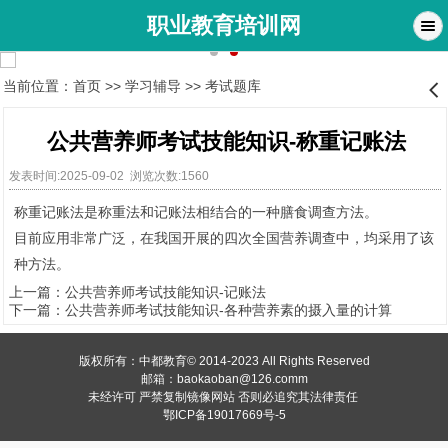
职业教育培训网
当前位置：
首页
>>
学习辅导
>>
考试题库
󰊒
公共营养师考试技能知识-称重记账法
发表时间:2025-09-02 浏览次数:1560
称重记账法
是称重法和记账法相结合的一种膳食调查方法。
目前应用非常广泛，在我国开展的
四次全国营养
调查
中，均采用了该
种方法。
上一篇：
公共营养师考试技能知识-记账法
下一篇：
公共营养师考试技能知识-各种营养素的摄入量的计算
版权所有：中都教育© 2014-2023 All Rights Reserved
邮箱：baokaoban@126.comm
未经许可 严禁复制镜像网站
否则必追究其法律责任
鄂ICP备19017669号-5