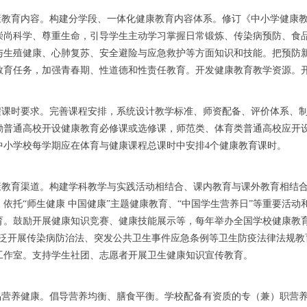
健康教育内容。构建分学段、一体化健康教育内容体系。修订《中小学健康
崇尚科学、尊重生命，引导学生主动学习掌握日常锻炼、传染病预防、食
与生殖健康、心肺复苏、安全避险与应急救护等方面知识和技能。把预防
教育任务，加强青春期、性道德和性责任教育。开发健康教育教学资源。
课程课时要求。完善课程安排，系统设计教学标准、师资配备、评价体系、
励普通高校开设健康教育必修课或选修课，师范类、体育类普通高校应开
中小学校每学期应在体育与健康课程总课时中安排4个健康教育课时。
健康教育渠道。构建学科教学与实践活动相结合、课内教育与课外教育相结
。依托“师生健康 中国健康”主题健康教育、“中国学生营养日”等重要活
育。鼓励开展健康知识竞赛、健康技能展示等，每年举办全国学校健康教育
广泛开展传染病防治法、突发公共卫生事件应急条例等卫生防疫法律法规教
工作室。支持学生社团、志愿者开展卫生健康知识宣传教育。
食品营养健康。倡导营养均衡、膳食平衡。学校配备有资质的专（兼）职营