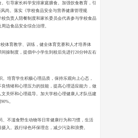
食。引导家长科学安排家庭膳食。加强饮食教育，引
新风尚。落实《学校食品安全与营养健康管理规
学校负责人陪餐制度和家长委员会代表参与学校食品
及周边食品安全综合治理。
学校体育教学、训练，健全体育竞赛和人才培养体
间操制度，提倡中小学生到校后先进行20分钟左右
意识。培育学生积极心理品质，保持乐观向上心态，
不良情绪和心理压力的技能，提高心理适应能力，做
人文关怀和心理疏导。加大学校心理健康人才队伍建
90%。
用药、不滥食野生动物等日常健康行为和习惯，生活
料摄入。践行绿色环保理念，减少污染和浪费。