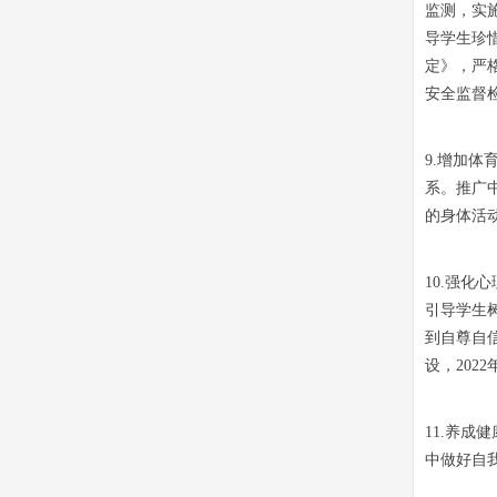
监测，实
导学生珍
定》，严
安全监督
9.增加
系。推广
的身体活
10.强
引导学生
到自尊自
设，202
11.养
中做好自