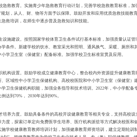
强学校急救教育。实施青少年急救教育行动计划，完善学校急救教育标准，
五”规划，从人、财、物等方面予以保障。鼓励开发和应用优质急救技能教
生急救培训，在师生中逐步普及急救知识和技能。
进卫生设施建设。按照国家学校体育卫生条件试行基本标准，加强质量认证
办学条件。新建学校的饮水、教室采光和照明、通风换气、采暖、厕所和
中小学卫生室（保健室）配备标准。加强学校卫生标准宣贯及应用。
化组织机构设置。鼓励学校成立健康教育中心，整合校内外资源提升健康教
所、区域性中小学卫生保健机构、高校校医院和中小学卫生室（保健室）
小学卫生保健机构职能，加强业务指导和技术培训。2022年，中小学配
例达到70%， 2030年达到90%。
大人才培养力度。鼓励具备条件的高校开设健康教育等相关专业，支持高校
养力度，探索订单定向免费医学生培养、医疗机构派驻等方式解决校医和
实施学校健康教育教师培训计划，加强健康教育师资培训，建立定期轮训