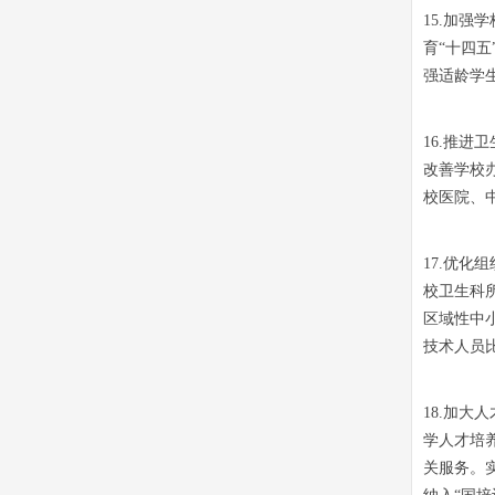
15.加
育“十四
强适龄学
16.推
改善学校
校医院、
17.优
校卫生科
区域性中
技术人员比
18.加
学人才培
关服务。