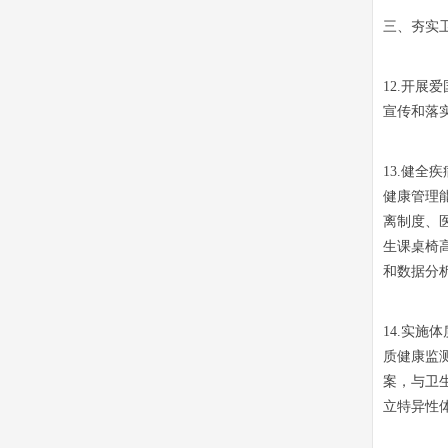
三、夯实
12.开
宣传和落
13.健
健康管理
离制度、
生课桌椅
和数据分
14.实
质健康监
案，与卫
立特异性