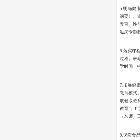
5.明确
纲要》。
发育、性
滋病专题
6.落实
过程。鼓
学时间，
7.拓展
教育模式
展健康教
教育”。
（名师）
8.保障