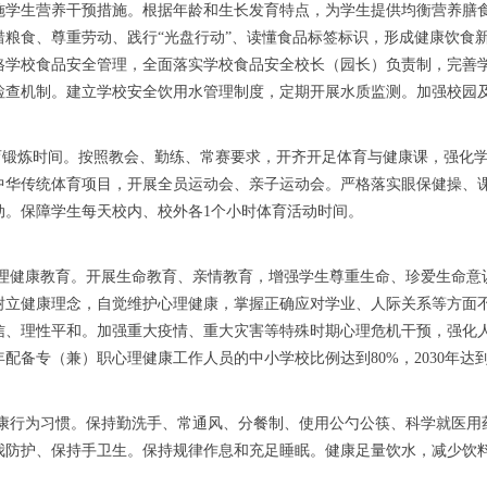
施学生营养干预措施。根据年龄和生长发育特点，为学生提供均衡营养膳
惜粮食、尊重劳动、践行“光盘行动”、读懂食品标签标识，形成健康饮食
格学校食品安全管理，全面落实学校食品安全校长（园长）负责制，完善
检查机制。建立学校安全饮用水管理制度，定期开展水质监测。加强校园
体育锻炼时间。按照教会、勤练、常赛要求，开齐开足体育与健康课，强化
中华传统体育项目，开展全员运动会、亲子运动会。严格落实眼保健操、课
动。保障学生每天校内、校外各1个小时体育活动时间。
化心理健康教育。开展生命教育、亲情教育，增强学生尊重生命、珍爱生命
树立健康理念，自觉维护心理健康，掌握正确应对学业、人际关系等方面
信、理性平和。加强重大疫情、重大灾害等特殊时期心理危机干预，强化
2年配备专（兼）职心理健康工作人员的中小学校比例达到80%，2030年达到
成健康行为习惯。保持勤洗手、常通风、分餐制、使用公勺公筷、科学就医
我防护、保持手卫生。保持规律作息和充足睡眠。健康足量饮水，减少饮