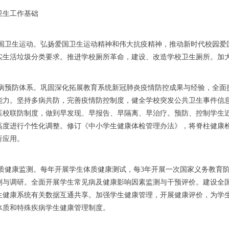
卫生工作基础
展爱国卫生运动。弘扬爱国卫生运动精神和伟大抗疫精神，推动新时代校园
实生活垃圾分类要求。推进学校厕所革命，建设、改造学校卫生厕所。加
全疾病预防体系。巩固深化拓展教育系统新冠肺炎疫情防控成果与经验，全
能力。坚持多病共防，完善疫情防控制度，健全学校突发公共卫生事件信
医校联防制度，做到早发现、早报告、早隔离、早治疗。预防、控制学生
高度进行个性化调整。修订《中小学生健康体检管理办法》，将脊柱健康
析应用。
施体质健康监测。每年开展学生体质健康测试，每3年开展一次国家义务教育
测与调研。全面开展学生常见病及健康影响因素监测与干预评价。建设全
生健康系统有关数据互通共享。加强学生健康管理，开展健康评价，为学
体质和特殊疾病学生健康管理制度。