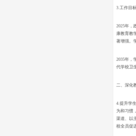
3.工作目
2025
康教育教
著增强。
2035
代学校卫
二、深化
4.提升
为和习惯
渠道、以
校全员促