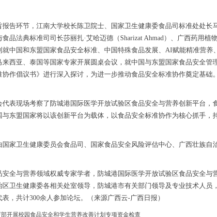
旨报告环节，江南大学校长陈卫院士、国家卫生健康委食品司标准处处长
食品法典标准司司长莎丽扎·艾哈迈德（Sharizat Ahmad）、广西
别就中国和东盟国家食品安全标准、中国特殊食品发展、AI赋能精准营养
马来西亚、泰国等国家专家开展圆桌会议，就中国与东盟国家食品安全管
准协作倡议书》进行深入探讨，为进一步推动食品安全标准协作奠定基础
会代表现场考察了防城港国际医学开放试验区食品安全与营养创新平台，
国与东盟国家将以该创新平台为载体，以食品安全标准协作为核心抓手，
由国家卫生健康委员会食品司、国家食品安全风险评估中心、广西壮族自
品安全与营养领域权威专家学者，防城港国际医学开放试验区食品安全与
治区卫生健康委各相关处室领导，防城港市有关部门领导及专业技术人员
代表，共计300余人参加论坛。（来源广西云-广西日报）
育部开展校园食品安全和学生营养改善计划专项资金检查